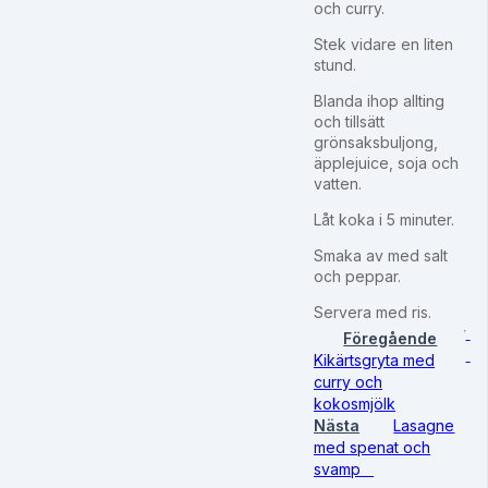
och curry.
Stek vidare en liten
stund.
Blanda ihop allting
och tillsätt
grönsaksbuljong,
äpplejuice, soja och
vatten.
Låt koka i 5 minuter.
Smaka av med salt
och peppar.
Servera med ris.
Föregående
Kikärtsgryta med
curry och
kokosmjölk
Nästa
Lasagne
med spenat och
svamp