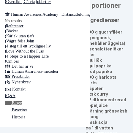
Översikt | Gå via jobbet ➢
o
4 portioner
🎓 Human Awareness Academy | Distansutbildningar ➢
Ingredienser
No results
Referenser
r
Böcker
300 g quornfiléer
b
Kärlek utan tjafs
k
(ej vegansk,
Vägra följa John
v
innehåller äggvita)
4 steg till ett lyckligare liv
4
3 schalottenlökar
Love Without the Fuss
l
eller
4 Steps to a Happier Life
4
1 gul lök
Om oss
o
1 gul paprika
👫 Det här är vi
d
1 röd paprika
💼 Human Awareness-metoden
h
📸 Pressbilder
200 g haricots
p
🗞 Nyhetsbrev
verts
n
2 äpplen
✉️ Kontakt
k
2 tsk curry
Q&A
q
1/2 dl koncentrerad
Blogg
äppeljuice
Favoriter
1 tärning grönsaksb
uljong
Historia
1 msk soja
ca 1 dl vatten