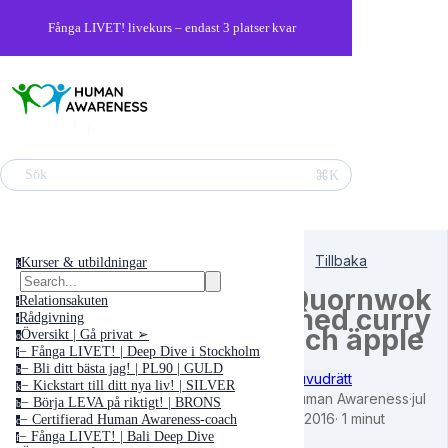
Fånga LIVET! livekurs – endast 3 platser kvar
⌘K
Sök
Tillbaka
Kurser & utbildningar
k
Quornwok
Relationsakuten
r
med curry
Rådgivning
r
och äpple
Översikt | Gå privat ➢
o
− Fånga LIVET! | Deep Dive i Stockholm
f
− Bli ditt bästa jag! | PL90 | GULD
b
Huvudrätt
− Kickstart till ditt nya liv! | SILVER
k
Human Awareness
·
jul
− Börja LEVA på riktigt! | BRONS
b
2, 2016
·
1 minut
− Certifierad Human Awareness-coach
c
− Fånga LIVET! | Bali Deep Dive
f