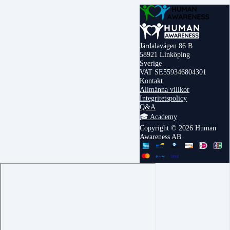
Järdalavägen 86 B
58921 Linköping
Sverige
VAT SE559346804301
Kontakt
Allmänna villkor
Integritetspolicy
Q&A
🎓 Academy
Copyright © 2026 Human
Awareness AB