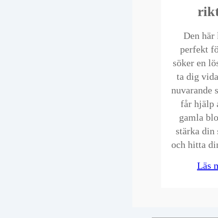
rik
Den här 
perfekt f
söker en lö
ta dig vid
nuvarande s
får hjälp 
gamla blo
stärka din
och hitta di
Läs 