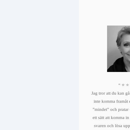
“ ⭐️ ⭐️
Jag tror att du kan gå
inte komma framåt e
”mindet” och pratar 
ett sätt att komma in 
svaren och lösa upp