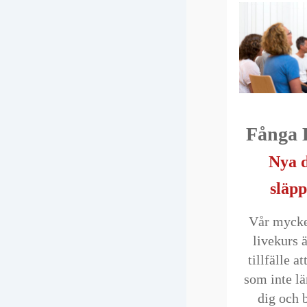
Fånga
Nya 
släpp
Vår mycke
livekurs ä
tillfälle a
som inte l
dig och 