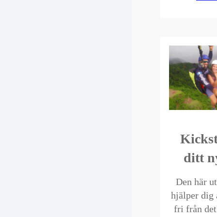
Kickst
ditt n
Den här u
hjälper dig 
fri från de