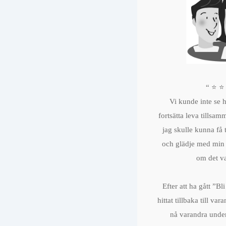
“ ⭐️ ⭐️
Vi kunde inte se 
fortsätta leva tillsa
jag skulle kunna få 
och glädje med min 
om det va
Efter att ha gått ”Bli
hittat tillbaka till var
nå varandra under