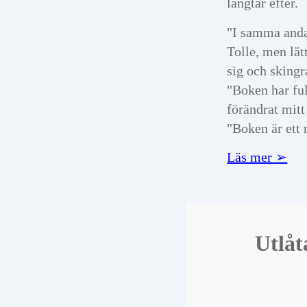
längtar efter.
"I samma and
Tolle, men lätt
sig och skingr
"Boken har fu
förändrat mitt 
"Boken är ett
Läs mer ➢
Utlå