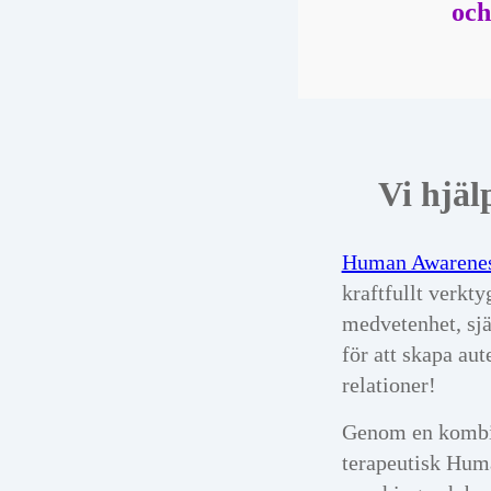
och
Vi hjäl
Human Awarene
kraftfullt verkty
medvetenhet, sj
för att skapa aut
relationer!
Genom en kombi
terapeutisk Hum