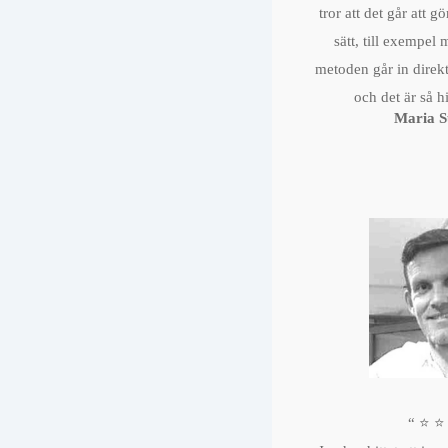
tror att det går att 
sätt, till exempel
metoden går in direkt
och det är så h
Maria S
“ ⭐️ ⭐️