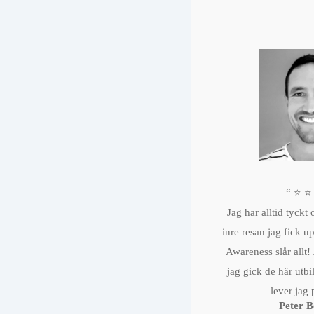
“ ⭐️ ⭐️
Jag har alltid tyckt
inre resan jag fick
Awareness slår allt!
jag gick de här utb
lever jag 
Peter 