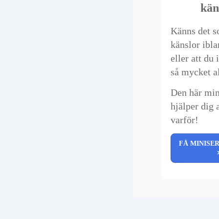
kän
Känns det s
känslor ibla
eller att du
så mycket a
Den här min
hjälper dig a
varför!
FÅ MINISE