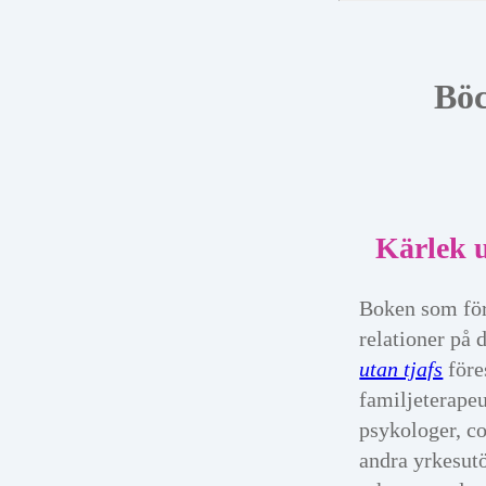
Bö
Kärlek u
Boken som för
relationer på 
utan tjafs
före
familjeterapeu
psykologer, c
andra yrkesut