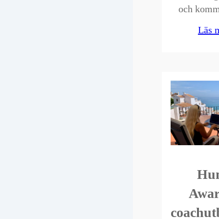
och komm
Läs 
Hu
Awar
coachut