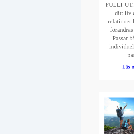
FULLT UT. 
ditt liv
relationer
förändras 
Passar b
individue
p
Läs 