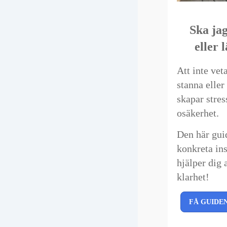
Ska ja
eller
Att inte vet
stanna elle
skapar stres
osäkerhet.
Den här gui
konkreta in
hjälper dig a
klarhet!
FÅ GUIDE