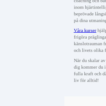
coaching och ban
inom hjärtintelli
beprövade långsi
på dina utmaning
Våra kurser
hjälp
frigöra prägling
känslotrauman f
och livets olika f
När du skalar av
dig kommer du i
fulla kraft och d
liv för alltid!