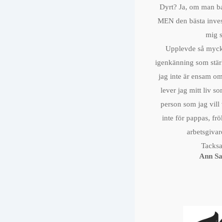
Dyrt? Ja, om man bar
MEN den bästa invest
mig s
Upplevde så mycket
igenkänning som stär
jag inte är ensam o
lever jag mitt liv s
person som jag vil
inte för pappas, fr
arbetsgivar
Tacks
Ann Sa