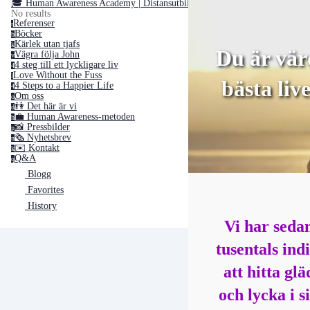
🎓 Human Awareness Academy | Distansutbildningar ➢
No results
Referenser
r
Böcker
b
Kärlek utan tjafs
k
Du är vär
Vägra följa John
v
4 steg till ett lyckligare liv
4
Love Without the Fuss
l
bästa liv
4 Steps to a Happier Life
4
Om oss
o
👫 Det här är vi
d
💼 Human Awareness-metoden
h
📸 Pressbilder
p
🗞 Nyhetsbrev
n
✉️ Kontakt
k
Q&A
q
Blogg
Favorites
History
Vi har seda
tusentals ind
att hitta gl
och lycka i s