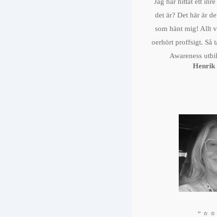
Jag har hittat ett inr
det är? Det här är de
som hänt mig! Allt v
oerhört proffsigt. Så
Awareness utbil
Henrik
“ ⭐️ ⭐️