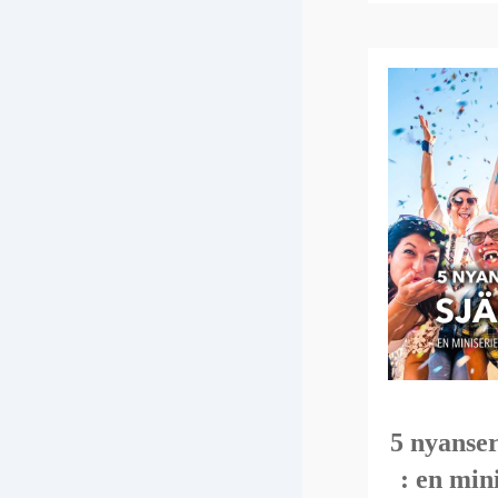
5 nyanser
: en min