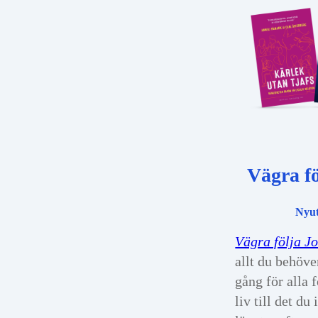
Vägra f
Nyu
Vägra följa J
allt du behöver
gång för alla 
liv till det du