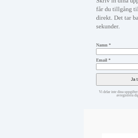
Skriv in dina up
får du tillgång t
direkt. Det tar b
sekunder.
Namn *
Email *
Vi delar inte dina uppgift
avregistrera di