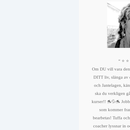
“ ⭐️ ⭐️
Om DU vill vara den 
DITT liv, slänga av
och Jantelagen, kän
ska du verkligen 
kurser!! 🐬💦🐬 Jobb
som kommer fra
bearbetas! Tuffa och
coacher lyssnar in o