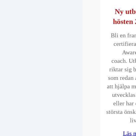
Ny utb
hösten
Bli en fr
certifie
Awar
coach. Ut
riktar sig 
som redan 
att hjälpa 
utvecklas
eller har
största öns
li
Läs 