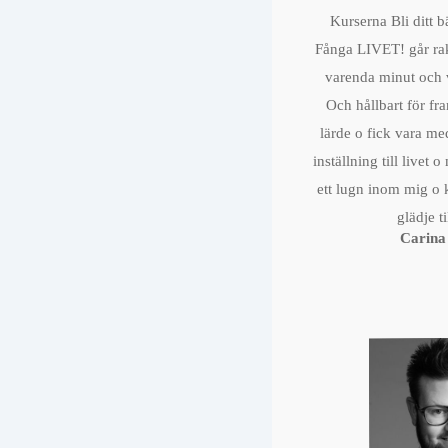
Kurserna Bli ditt b
Fånga LIVET! går rakt
varenda minut och
Och hållbart för fr
lärde o fick vara m
inställning till livet 
ett lugn inom mig o 
glädje ti
Carin