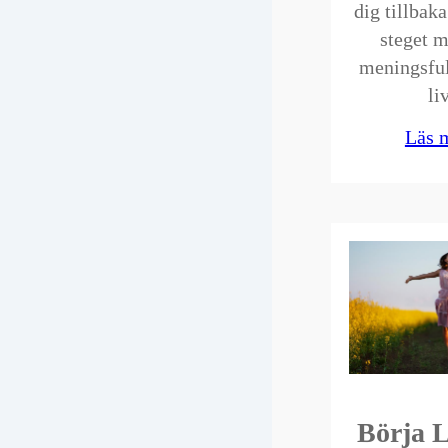
dig tillbak
steget m
meningsful
li
Läs 
Börja 