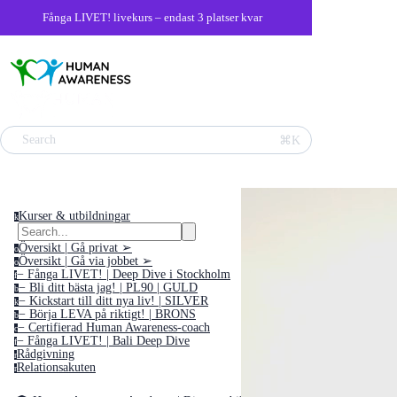
Fånga LIVET! livekurs – endast 3 platser kvar
Search
⌘K
Kurser & utbildningar
k
Översikt | Gå privat ➢
o
Översikt | Gå via jobbet ➢
o
− Fånga LIVET! | Deep Dive i Stockholm
f
− Bli ditt bästa jag! | PL90 | GULD
b
− Kickstart till ditt nya liv! | SILVER
k
− Börja LEVA på riktigt! | BRONS
b
− Certifierad Human Awareness-coach
c
− Fånga LIVET! | Bali Deep Dive
f
Rådgivning
r
Relationsakuten
r