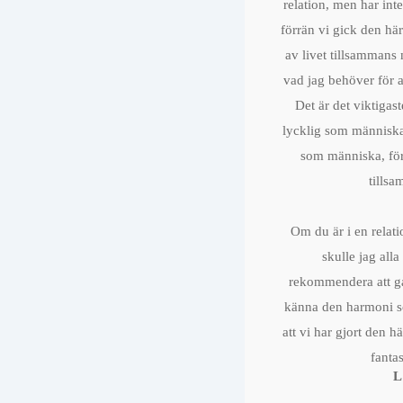
relation, men har inte
förrän vi gick den här
av livet tillsamman
vad jag behöver för a
Det är det viktigast
lycklig som människa 
som människa, för 
tills
Om du är i en relat
skulle jag all
rekommendera att gå
känna den harmoni s
att vi har gjort den h
fantas
L