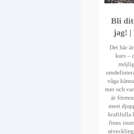
Bli di
jag! 
Det här ä
kurs – 
möjlig
omdefiniera 
våga känna
mer och var
är förmo
mest djup
kraftfulla
finns ino
utveckling