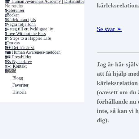
🎓 Human Awareness Academy | Distansutbildningar ➢
kärleksrelation
No results
Referenser
r
Böcker
b
Kärlek utan tjafs
k
Vägra följa John
v
Se svar ➢
4 steg till ett lyckligare liv
4
Love Without the Fuss
l
4 Steps to a Happier Life
4
Om oss
o
Vi rekommender
👫 Det här är vi
d
💼 Human Awareness-metoden
varmt Relations
h
📸 Pressbilder
p
där ni får vidare
🗞 Nyhetsbrev
n
Jag är här själv
✉️ Kontakt
k
guidning om oli
Q&A
q
att få hjälp me
Blogg
alternativ beroe
kärleksrelation
Favoriter
var ni befinner er
(oavsett om du ä
Historia
process.
förhållande nu 
Läs mer om
inte, så kan vi 
Relationsakuten
dig).