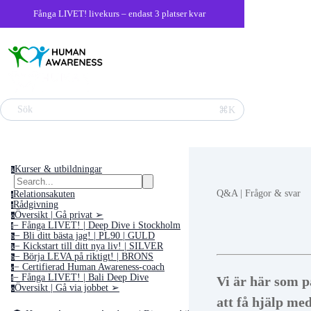
Fånga LIVET! livekurs – endast 3 platser kvar
Sök
⌘K
Kurser & utbildningar
k
Q&A | Frågor & svar
Relationsakuten
r
Rådgivning
r
Översikt | Gå privat ➢
o
− Fånga LIVET! | Deep Dive i Stockholm
f
− Bli ditt bästa jag! | PL90 | GULD
b
− Kickstart till ditt nya liv! | SILVER
k
− Börja LEVA på riktigt! | BRONS
b
− Certifierad Human Awareness-coach
c
− Fånga LIVET! | Bali Deep Dive
Vi är här som p
f
Översikt | Gå via jobbet ➢
o
att få hjälp me