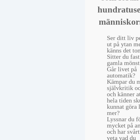
hundratuse
människors
Ser ditt liv p
ut på ytan me
känns det to
Sitter du fast
gamla mönst
Går livet på
automatik?
Kämpar du 
självkritik o
och känner a
hela tiden sk
kunnat göra l
mer?
Lyssnar du f
mycket på a
och har svårt
veta vad du