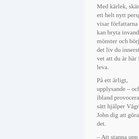
Med kärlek, skä
ett helt nytt per
visar författarna
kan bryta invan
mönster och börj
det liv du inners
vet att du är här 
leva.
På ett ärligt,
upplysande – oc
ibland provocer
sätt hjälper Vägr
John dig att göra
det.
– Att stanna upp