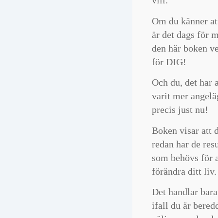
vill.
följa John" och de
Om du känner a
fantastiskt underb
är det dags för m
lärande. Har aldrig
den här boken ve
med om något likn
Kan bara läsa ett p
för DIG!
i taget och måste 
Och du, det har 
landa i det jag läst
varit mer angelä
Annika Magnusdotte
precis just nu!
En mycket bra bo
Boken visar att 
får mig att tänka ti
redan har de res
börja ifrågasätta 
som behövs för a
saker. Läs den!
förändra ditt liv.
Augustin Chillan, sni
Det handlar bar
ifall du är beredd
Först fascinerade 