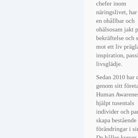
det på svenska.
chefer inom
Rekommenderar d
näringslivet, har
varmt till mina kli
en ohållbar och
ohälsosam jakt 
Elisabeth Lindeblad,
bekräftelse och s
keramiker
mot ett liv prägl
OM jag satt i
inspiration, pas
Nobelkommittén 
livsglädje.
hade ni fått ett PR
Sedan 2010 har 
störst av alla... Kär
genom sitt föret
er.
Human Awarenes
Leo Selmerhagen
hjälpt tusentals
individer och par
skapa bestående
förändringar i si
De håller kurser