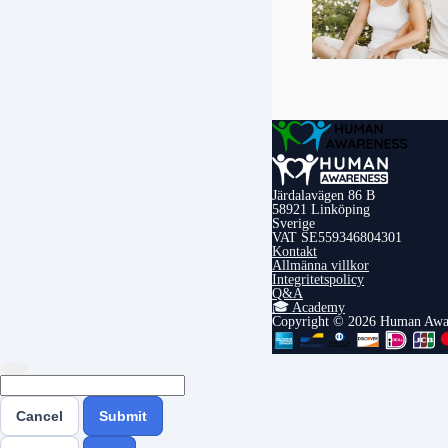
Järdalavägen 86 B
58921 Linköping
Sverige
VAT SE559346804301
Kontakt
Allmänna villkor
Integritetspolicy
Q&A
🎓 Academy
Copyright © 2026 Human Awa
Cancel
Submit