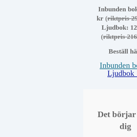
Mats Birgersson, förfa
Inbunden bok
företagsledare
kr
(
riktpris 2
Ljudbok: 12
(
riktpris 21
Beställ hä
Inbunden 
Ljudbok
Det börja
dig