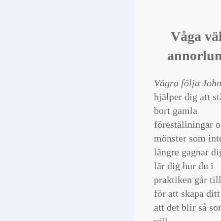
Varför samhället ä
uppbyggd som det
Våga väl
osv... Allt för att
förstå dig själv bä
annorlu
förstå samhället, f
ska kunna välja e
Vägra följa Joh
väg i livet (det D
verkligen vill göra
hjälper dig att s
känna dig lyckliga
bort gamla
föreställningar 
Bokslukerskan
mönster som int
längre gagnar di
Jag är jättetacksam
ni samlat så mycke
lär dig hur du i
information på en 
praktiken går til
för att skapa ditt
Gorm Danielsson
att det blir så s
Jag läser boken "