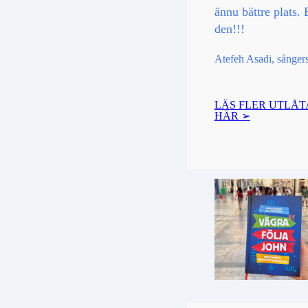
ännu bättre plats. 
den!!!
Atefeh Asadi, sånger
LÄS FLER UTLÅ
HÄR ➢
Jag är så glad, för
precis läst ut en a
bästa "ahaaaa" bö
som jag någonsin h
Den tar upp allt. 
ärver/påverkas av f
du är ett barn, bes
frågor varför du ä
är, hur du påverkas
människor, samhäll