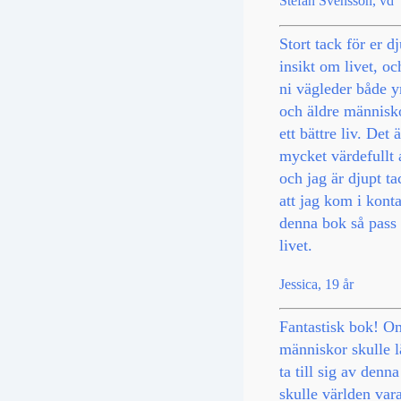
Stefan Svensson, vd
Stort tack för er d
insikt om livet, och
ni vägleder både y
och äldre människ
ett bättre liv. Det ä
mycket värdefullt 
och jag är djupt t
att jag kom i kont
denna bok så pass t
livet.
Jessica, 19 år
Fantastisk bok! Om
människor skulle l
ta till sig av denn
skulle världen var