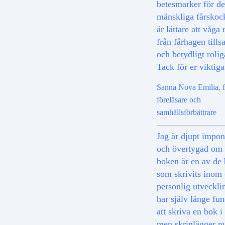
betesmarker för d
mänskliga fårskoc
är lättare att våg
från fårhagen till
och betydligt rolig
Tack för er viktig
Sanna Nova Emilia, fö
föreläsare och
samhällsförbättrare
Jag är djupt impo
och övertygad om 
boken är en av de 
som skrivits inom
personlig utveckli
har själv länge fun
att skriva en bok 
men skrinlägger n