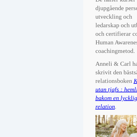
djup­gående pers
utveckling och
ledarskap och ut
och certifierar c
Human Awarene
coachingmetod.
Anneli & Carl h
skrivit den bästs
relationsboken
K
utan tjafs : hem
bakom en lyckli
relation
.