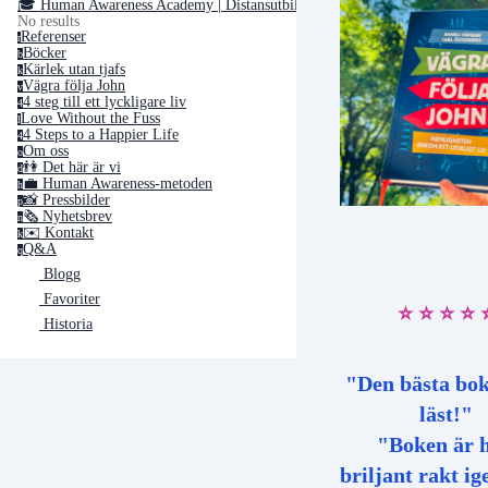
🎓 Human Awareness Academy | Distansutbildningar ➢
No results
Referenser
r
Böcker
b
Kärlek utan tjafs
k
Vägra följa John
v
4 steg till ett lyckligare liv
4
Love Without the Fuss
l
4 Steps to a Happier Life
4
Om oss
o
👫 Det här är vi
d
💼 Human Awareness-metoden
h
📸 Pressbilder
p
🗞 Nyhetsbrev
n
✉️ Kontakt
k
Q&A
q
Blogg
Favoriter
⭐️ ⭐️ ⭐️ ⭐️ 
Historia
"Den bästa bok
läst!"
"Boken är h
briljant rakt i