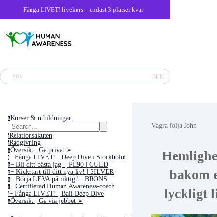
Fånga LIVET! livekurs – endast 3 platser kvar
Sök
⌘K
Kurser & utbildningar
k
Vägra följa John
Relationsakuten
r
Rådgivning
r
Översikt | Gå privat ➢
o
Hemlighe
− Fånga LIVET! | Deep Dive i Stockholm
f
− Bli ditt bästa jag! | PL90 | GULD
b
bakom e
− Kickstart till ditt nya liv! | SILVER
k
− Börja LEVA på riktigt! | BRONS
b
− Certifierad Human Awareness-coach
c
lyckligt l
− Fånga LIVET! | Bali Deep Dive
f
Översikt | Gå via jobbet ➢
o