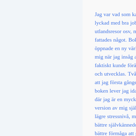
Jag var vad som ka
lyckad med bra jo
utlandsresor osv, 
fattades något. Bo
öppnade en ny värl
mig när jag insåg a
faktiskt kunde för
och utvecklas. Två
att jag första gång
boken lever jag ida
där jag är en myck
version av mig sjä
lägre stressnivå, me
bättre självkänne
bättre förmåga att 