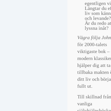
egentligen v
Längtar du ef
liv som känn
och levande?
Är du redo a
lyssna inåt?
Vägra följa Joh
för 2000-talets
viktigaste bok –
modern klassike
hjälper dig att ta
tillbaka makten 
ditt liv och börj
fullt ut.
Till skillnad frå
vanliga
självhjälpsböcke