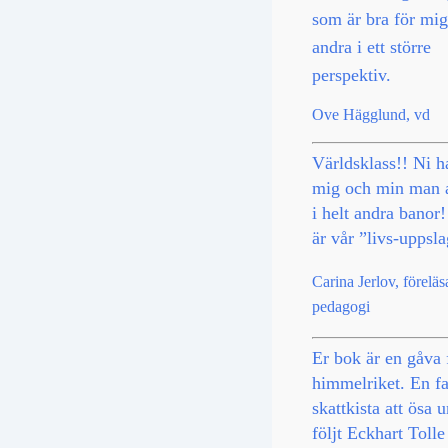
som är bra för mi
andra i ett större
perspektiv.
Ove Hägglund, vd
Världsklass!! Ni ha
mig och min man a
i helt andra banor
är vår ”livs-uppsl
Carina Jerlov, förelä
pedagogi
Er bok är en gåva 
himmelriket. En fa
skattkista att ösa u
följt Eckhart Tolle