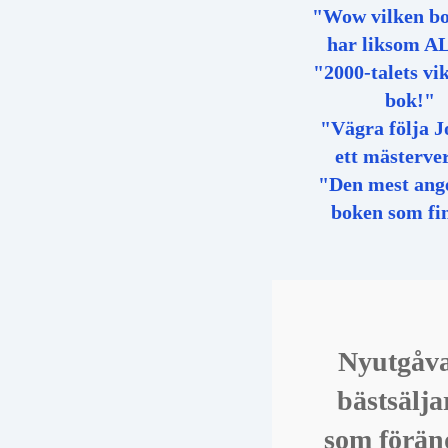
"Wow vilken b
har liksom A
"2000-talets vik
bok!"
"Vägra följa J
ett mästerve
"Den mest ang
boken som fi
Nyutgåva
bästsälja
som förän