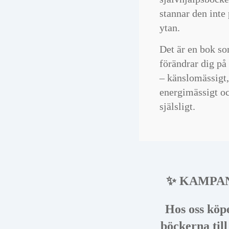
stannar den inte
ytan.
Det är en bok s
förändrar dig på
– känslomässigt,
energimässigt o
själsligt.
✨ KAMPA
Hos oss köp
böckerna till