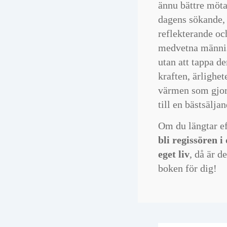
och lever mer i nu
ännu bättre möt
någonsin. Tack för 
dagens sökande,
finns och har skri
reflekterande oc
bok.
medvetna männi
Martin Ahlstrand
utan att tappa de
kraften, ärlighet
Bästa boken på sv
värmen som gjor
som någonsin skriv
till en bästsälja
Boken omfattar de
vi behöver veta om
Om du längtar ef
motion, mediciner
bli regissören i 
kvantfysik och allt
eget liv
, då är d
däremellan. Inga
boken för dig!
pekpinnar, Bara su
förnuft. Det som in
den är inte värt att
Kanonintressant fr
början till slut. Ha