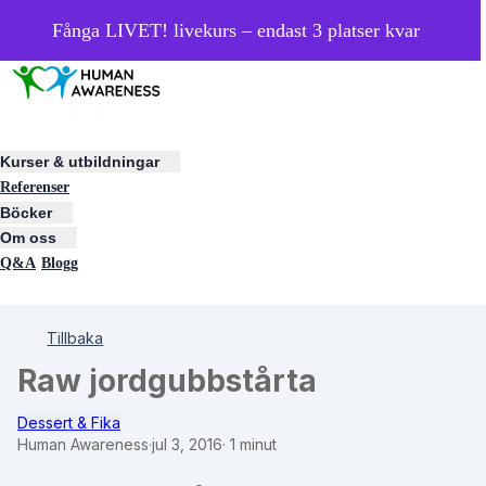
Fånga LIVET! livekurs – endast 3 platser kvar
Kurser & utbildningar
Referenser
Böcker
Om oss
Q&A
Blogg
Tillbaka
Raw jordgubbstårta
Dessert & Fika
Human Awareness
·
jul 3, 2016
·
1 minut