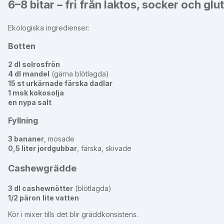
6–8 bitar – fri från laktos, socker och glu
Ekologiska ingredienser:
Botten
2 dl solrosfrön
4 dl mandel
(gärna blötlagda)
15 st urkärnade färska dadlar
1 msk kokosolja
en nypa salt
Fyllning
3 bananer
, mosade
0,5 liter jordgubbar
, färska, skivade
Cashewgrädde
3 dl cashewnötter
(blötlagda)
1/2 päron
lite vatten
Kör i mixer tills det blir gräddkonsistens.