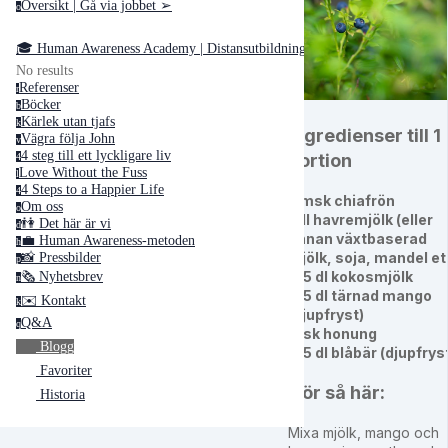
Översikt | Gå via jobbet ➢
o
🎓 Human Awareness Academy | Distansutbildningar ➢
No results
Referenser
r
Böcker
b
Kärlek utan tjafs
k
Ingredienser till 1
Vägra följa John
v
4 steg till ett lyckligare liv
portion
4
Love Without the Fuss
l
4 Steps to a Happier Life
4
2 msk chiafrön
Om oss
o
1 dl havremjölk (eller
👫 Det här är vi
d
annan växtbaserad
💼 Human Awareness-metoden
h
mjölk, soja, mandel et
📸 Pressbilder
p
0,5 dl kokosmjölk
🗞 Nyhetsbrev
n
0,5 dl tärnad mango
✉️ Kontakt
k
(djupfryst)
Q&A
q
1 tsk honung
Blogg
0,5 dl blåbär (djupfrys
Favoriter
Gör så här:
Historia
Mixa mjölk, mango och