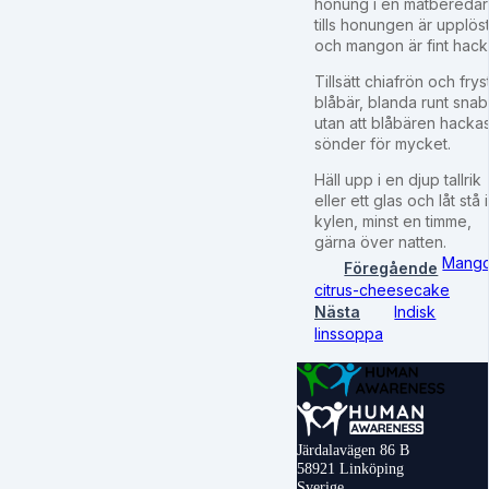
honung i en matbereda
tills honungen är upplös
och mangon är fint hack
Tillsätt chiafrön och frys
blåbär, blanda runt snab
utan att blåbären hacka
sönder för mycket.
Häll upp i en djup tallrik
eller ett glas och låt stå i
kylen, minst en timme,
gärna över natten.
Mang
Föregående
citrus-cheesecake
Nästa
Indisk
linssoppa
Järdalavägen 86 B
58921 Linköping
Sverige