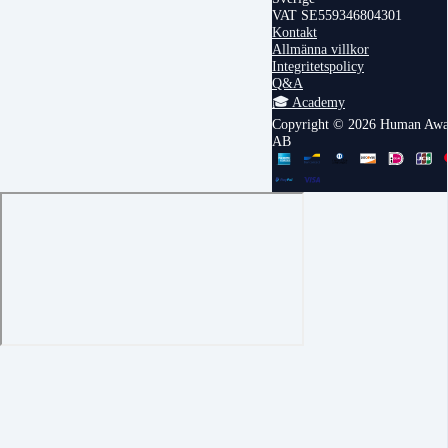
VAT SE559346804301
Kontakt
Allmänna villkor
Integritetspolicy
Q&A
🎓 Academy
Copyright © 2026 Human Awa
AB