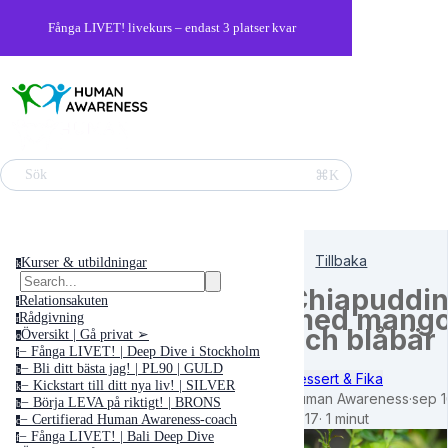
Fånga LIVET! livekurs – endast 3 platser kvar
⌘K
Sök
Tillbaka
Kurser & utbildningar
k
Chiapuddi
Relationsakuten
r
med mang
Rådgivning
r
och blåbär
Översikt | Gå privat ➢
o
− Fånga LIVET! | Deep Dive i Stockholm
f
− Bli ditt bästa jag! | PL90 | GULD
b
Dessert & Fika
− Kickstart till ditt nya liv! | SILVER
k
Human Awareness
·
sep 1
− Börja LEVA på riktigt! | BRONS
b
2017
·
1 minut
− Certifierad Human Awareness-coach
c
− Fånga LIVET! | Bali Deep Dive
f