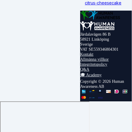
citrus-cheesecake
Järdalavägen 86 B
58921 Linköping
Sverige
VAT SE559346804301
Kontakt
Allmänna villkor
Integritetspolicy
Q&A
🎓 Academy
Copyright © 2026 Human
Awareness AB