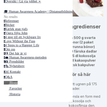
Översikt | Gå via jobbet ➢
o
🎓 Human Awareness Academy | Distansutbildningar ➢
No results
Referenser
r
Böcker
Ingredienser
b
Kärlek utan tjafs
k
Vägra följa John
v
4 steg till ett lyckligare liv
ca 500 g svarta
4
Love Without the Fuss
bönor (2 paket
l
4 Steps to a Happier Life
4
avrunna bönor)
Om oss
o
20 färska dadlar
👫 Det här är vi
d
0,5 dl kokosolja
💼 Human Awareness-metoden
h
1 dl kakaopulver
📸 Pressbilder
p
2 tsk bakpulver
🗞 Nyhetsbrev
n
✉️ Kontakt
k
Gör så här
Q&A
q
Blogg
Sätt ugnen på 175
grader.
Favoriter
Historia
Pensla en form med
kokosolja och
kokosflinga den.