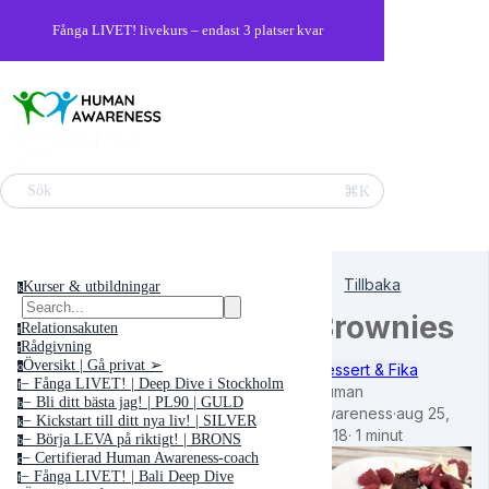
Fånga LIVET! livekurs – endast 3 platser kvar
⌘K
Sök
Tillbaka
Kurser & utbildningar
k
Brownies
Relationsakuten
r
Rådgivning
r
Översikt | Gå privat ➢
Dessert & Fika
o
− Fånga LIVET! | Deep Dive i Stockholm
f
Human
− Bli ditt bästa jag! | PL90 | GULD
b
Awareness
·
aug 25,
− Kickstart till ditt nya liv! | SILVER
k
2018
·
1 minut
− Börja LEVA på riktigt! | BRONS
b
− Certifierad Human Awareness-coach
c
− Fånga LIVET! | Bali Deep Dive
f